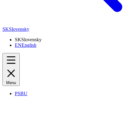
SK
Slovensky
SK
Slovensky
EN
English
Menu
PSBU