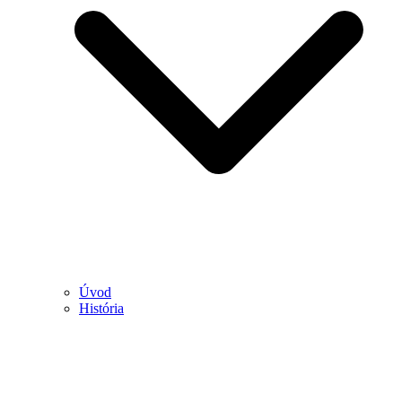
Úvod
História