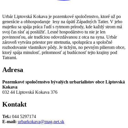
Urbár Liptovská Kokava je pozemkové spoločenstvo, ktoré už po
generácie a obhospodaruje lesy na úpätí Západných Tatier. V jeho
majetku sa spája práca ľudí s rytmom prírody, kde každý strom má
svoj čas rásť aj poslúžiť. Lesné hospodárstvo tu nie je len
povinnosťou, ale tradíciou odovzdávanou z otca na syna. Urbár
zároveň vytvára priestor pre stretnutia, spoluprácu a spoločné
rozhodovanie vlastníkov pôdy. Je tichým, no pevným pilierom obce,
ktorý spája minulosť, prítomnosť aj budúcnosť tejto krajiny pod
Tatrami.
Adresa
Pozemkové spoločenstvo bývalých urbarialistov obce Liptovská
Kokava
032 44 Liptovská Kokava 376
Kontakt
Tel.:
044 5297174
E-mail:
urbarkokava@mag-net.sk