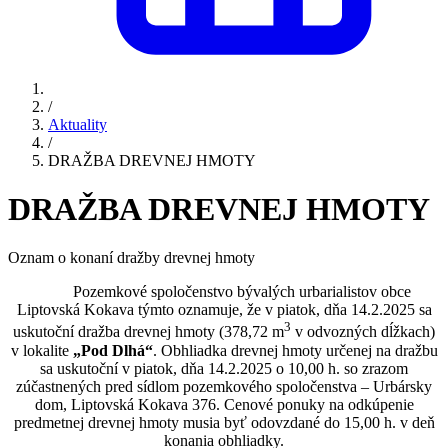
/
Aktuality
/
DRAŽBA DREVNEJ HMOTY
DRAŽBA DREVNEJ HMOTY
Oznam o konaní dražby drevnej hmoty
Pozemkové spoločenstvo bývalých urbarialistov obce
Liptovská Kokava týmto oznamuje, že v piatok, dňa 14.2.2025 sa
3
uskutoční dražba drevnej hmoty (378,72 m
v odvozných dĺžkach)
v lokalite
„Pod Dlhá“
. Obhliadka drevnej hmoty určenej na dražbu
sa uskutoční v piatok, dňa 14.2.2025 o 10,00 h. so zrazom
zúčastnených pred sídlom pozemkového spoločenstva – Urbársky
dom, Liptovská Kokava 376. Cenové ponuky na odkúpenie
predmetnej drevnej hmoty musia byť odovzdané do 15,00 h. v deň
konania obhliadky.