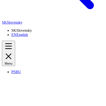
SK
Slovensky
SK
Slovensky
EN
English
Menu
PSBU