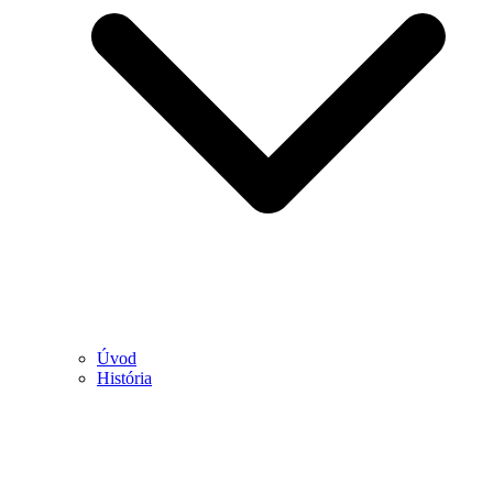
Úvod
História