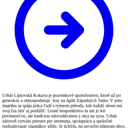
Urbár Liptovská Kokava je pozemkové spoločenstvo, ktoré už po
generácie a obhospodaruje lesy na úpätí Západných Tatier. V jeho
majetku sa spája práca ľudí s rytmom prírody, kde každý strom má
svoj čas rásť aj poslúžiť. Lesné hospodárstvo tu nie je len
povinnosťou, ale tradíciou odovzdávanou z otca na syna. Urbár
zároveň vytvára priestor pre stretnutia, spoluprácu a spoločné
rozhodovanie vlastníkov pôdy. Je tichým, no pevným pilierom obce,