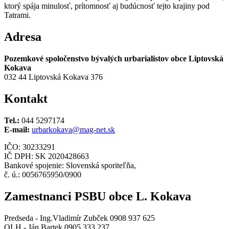
ktorý spája minulosť, prítomnosť aj budúcnosť tejto krajiny pod
Tatrami.
Adresa
Pozemkové spoločenstvo bývalých urbarialistov obce Liptovská
Kokava
032 44 Liptovská Kokava 376
Kontakt
Tel.:
044 5297174
E-mail:
urbarkokava@mag-net.sk
IČO: 30233291
IČ DPH: SK 2020428663
Bankové spojenie: Slovenská sporiteľňa,
č. ú.: 0056765950/0900
Zamestnanci PSBU obce L. Kokava
Predseda - Ing.Vladimír Zubček 0908 937 625
OLH - Ján Bartek 0905 333 237