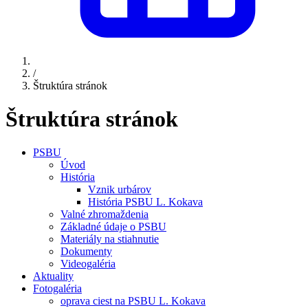
/
Štruktúra stránok
Štruktúra stránok
PSBU
Úvod
História
Vznik urbárov
História PSBU L. Kokava
Valné zhromaždenia
Základné údaje o PSBU
Materiály na stiahnutie
Dokumenty
Videogaléria
Aktuality
Fotogaléria
oprava ciest na PSBU L. Kokava