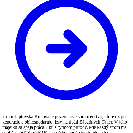
Urbár Liptovská Kokava je pozemkové spoločenstvo, ktoré už po
generácie a obhospodaruje lesy na úpätí Západných Tatier. V jeho
majetku sa spája práca ľudí s rytmom prírody, kde každý strom má
svoj čas rásť aj poslúžiť. Lesné hospodárstvo tu nie je len