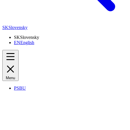
SK
Slovensky
SK
Slovensky
EN
English
Menu
PSBU