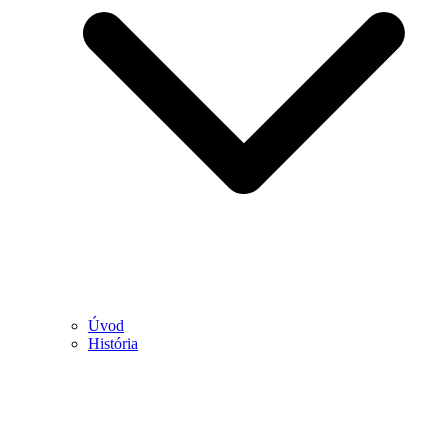
Úvod
História