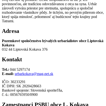
povinnosťou, ale tradíciou odovzdávanou z otca na syna. Urbár
zároveň vytvára priestor pre stretnutia, spoluprácu a spoločné
rozhodovanie vlastníkov pôdy. Je tichým, no pevným pilierom obce,
ktorý spája minulosť, prítomnosť aj budúcnosť tejto krajiny pod
Tatrami.
Adresa
Pozemkové spoločenstvo bývalých urbarialistov obce Liptovská
Kokava
032 44 Liptovská Kokava 376
Kontakt
Tel.:
044 5297174
E-mail:
urbarkokava@mag-net.sk
IČO: 30233291
IČ DPH: SK 2020428663
Bankové spojenie: Slovenská sporiteľňa,
č. ú.: 0056765950/0900
Zamestnanci PSBU obce L. Kokava