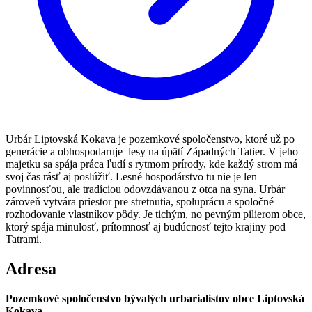
Urbár Liptovská Kokava je pozemkové spoločenstvo, ktoré už po
generácie a obhospodaruje lesy na úpätí Západných Tatier. V jeho
majetku sa spája práca ľudí s rytmom prírody, kde každý strom má
svoj čas rásť aj poslúžiť. Lesné hospodárstvo tu nie je len
povinnosťou, ale tradíciou odovzdávanou z otca na syna. Urbár
zároveň vytvára priestor pre stretnutia, spoluprácu a spoločné
rozhodovanie vlastníkov pôdy. Je tichým, no pevným pilierom obce,
ktorý spája minulosť, prítomnosť aj budúcnosť tejto krajiny pod
Tatrami.
Adresa
Pozemkové spoločenstvo bývalých urbarialistov obce Liptovská
Kokava