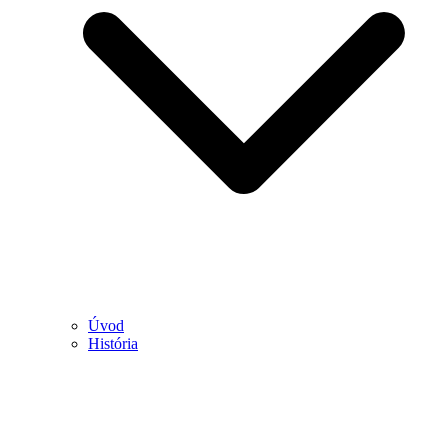
Úvod
História