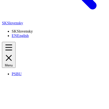
SK
Slovensky
SK
Slovensky
EN
English
Menu
PSBU