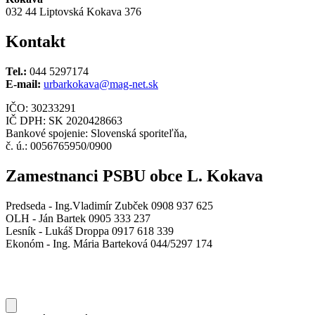
032 44 Liptovská Kokava 376
Kontakt
Tel.:
044 5297174
E-mail:
urbarkokava@mag-net.sk
IČO: 30233291
IČ DPH: SK 2020428663
Bankové spojenie: Slovenská sporiteľňa,
č. ú.: 0056765950/0900
Zamestnanci PSBU obce L. Kokava
Predseda - Ing.Vladimír Zubček 0908 937 625
OLH - Ján Bartek 0905 333 237
Lesník - Lukáš Droppa 0917 618 339
Ekonóm - Ing. Mária Barteková 044/5297 174